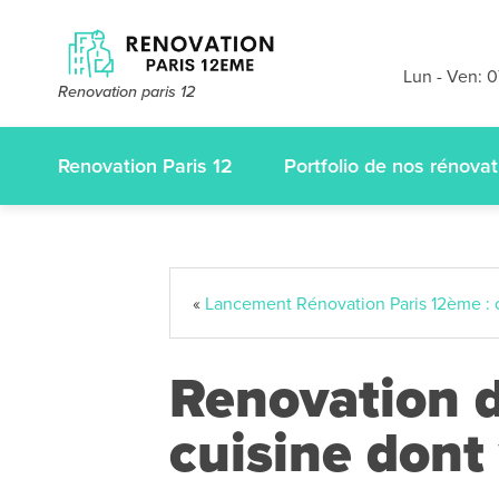
Devis et dé
gratuits
sans
Lun - Ven: 
Renovation paris 12
appelez-nous
Renovation Paris 12
Portfolio de nos rénovat
«
Lancement Rénovation Paris 12ème : c’
Renovation de
cuisine dont