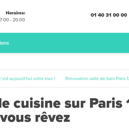
placements
Horaires:
 engagement
01 40 31 00 00
07:00 - 20:00
 :
01.40.31.00.00
ions
est aujourd’hui votre tour !
Rénovation salle de bain Paris 1
 cuisine sur Paris 
 vous rêvez