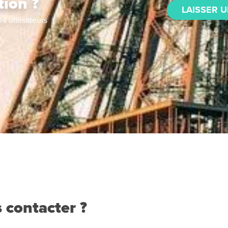
tion ?
LAISSER U
04
utilisateurs
 contacter ?