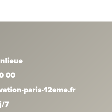
anlieue
0 00
ation-paris-12eme.fr
j/7