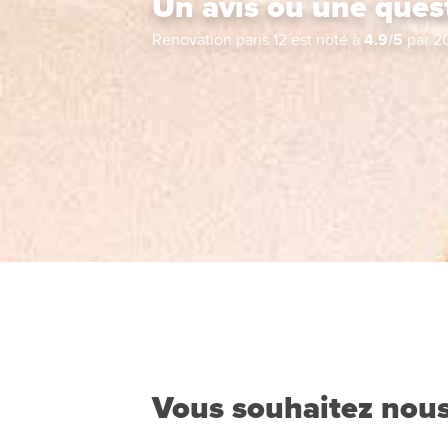
Un avis ou une ques
Renovation paris 12
est noté à
4.9
/
5
par
2
Vous souhaitez nous